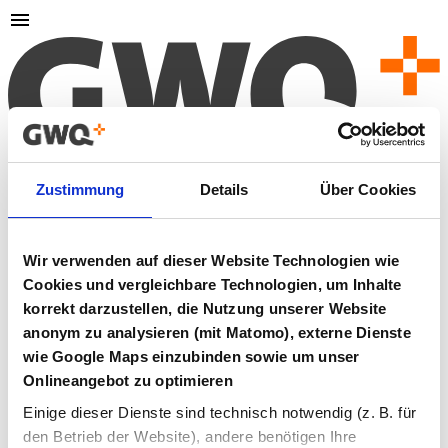
404
Zustimmung
Details
Über Cookies
Seite nicht gefunden
Wir verwenden auf dieser Website Technologien wie
Cookies und vergleichbare Technologien, um Inhalte
Die von Ihnen aufgerufene Seite existiert leider nicht oder
wurde verschoben.
korrekt darzustellen, die Nutzung unserer Website
anonym zu analysieren (mit Matomo), externe Dienste
Zur Startseite
wie Google Maps einzubinden sowie um unser
Onlineangebot zu optimieren
Falls Sie glauben, dass dies ein Fehler ist, kontaktieren Sie
uns bitte.
Einige dieser Dienste sind technisch notwendig (z. B. für
den Betrieb der Website), andere benötigen Ihre