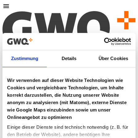
404
Zustimmung
Details
Über Cookies
Seite nicht gefunden
Wir verwenden auf dieser Website Technologien wie
Cookies und vergleichbare Technologien, um Inhalte
Die von Ihnen aufgerufene Seite existiert leider nicht oder
wurde verschoben.
korrekt darzustellen, die Nutzung unserer Website
anonym zu analysieren (mit Matomo), externe Dienste
Zur Startseite
wie Google Maps einzubinden sowie um unser
Onlineangebot zu optimieren
Falls Sie glauben, dass dies ein Fehler ist, kontaktieren Sie
uns bitte.
Einige dieser Dienste sind technisch notwendig (z. B. für
den Betrieb der Website), andere benötigen Ihre