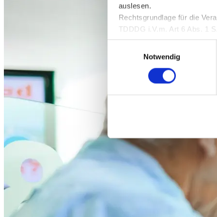
auslesen.
Rechtsgrundlage für die Vera
TDDDG i.V.m. Art 6 Abs. 1 S.
Rechtsgrundlage für die Verar
Einwilligungsauswahl
25 Abs. 1 TDDDG i. V. m. Art
Notwendig
Sie können Ihre Einwilligung 
Zur Einholung der erforderl
„Cookiebot“ der Firma User
Die Verarbeitung erfolgt zur 
Art. 7 Abs. 1 DSGVO sowie Ar