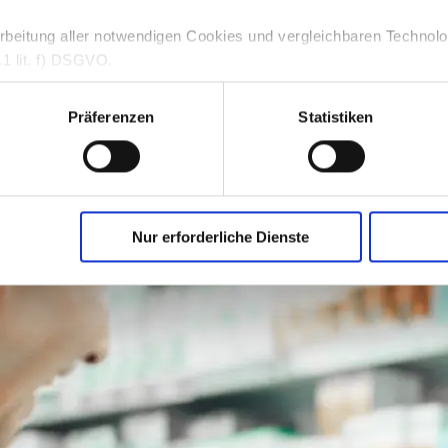
rbeitung aller notwendigen Cookies und vergleichbaren Technologi
1 lit. f) DSGVO.
beitung aller weiteren Cookies und vergleichbaren Technologien is
. 6 Abs. 1 S. 1 lit. a) DSGVO.
Präferenzen
Statistiken
jederzeit durch Klicken auf die Schaltfläche „Einwilligung ändern“
ichen Einwilligungen verwenden wir auf unserer Webseite das C
centricsA/S, Havnegade 39, 1058 Kopenhagen, Dänemark.
Erfüllung unserer rechtlichen Verpflichtung gemäß Art. 6 Abs. 1 l
t. 5 Abs. 2 DSGVO (Nachweispflicht der Einwilligung).
Nur erforderliche Dienste