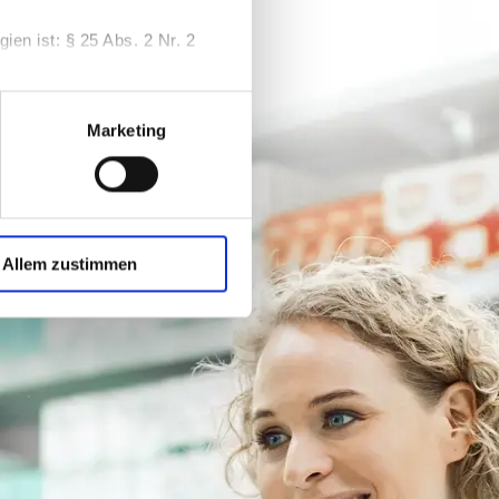
en ist: § 25 Abs. 2 Nr. 2
t Ihre Einwilligung i.S.d. §
Marketing
 widerrufen.
onsent-Management-Tool
it. c DSGVO in Verbindung mit
Allem zustimmen